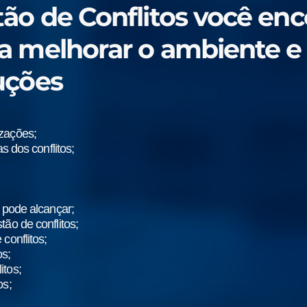
ão de Conflitos você enc
a melhorar o ambiente e 
uções
zações;
s dos conflitos;
 pode alcançar;
ão de conflitos;
conflitos;
os;
itos;
os;