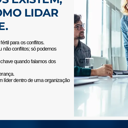
MO LIDAR
E.
rtil para os conflitos.
u não conflitos; só podemos
a chave quando falamos dos
erança.
um líder dentro de uma organização