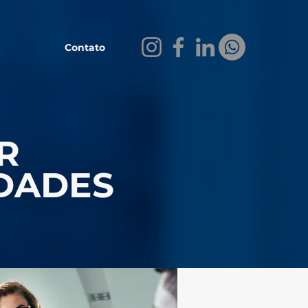
Contato
R
DADES