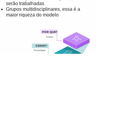
serão trabalhadas
Grupos multidisciplinares, essa é a
maior riqueza do modelo
POR QUE?
Testar
COMO?
Prototipar
COMO?
Idealizar
O QUÊ?
Definição
QUEM?
Empatia
SAIBA MAIS SOBRE AS