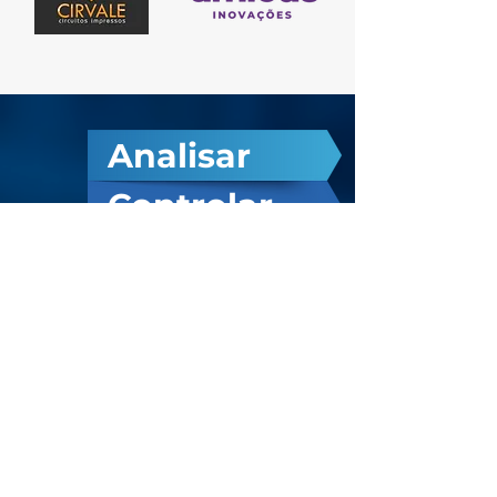
Analisar
Controlar
P
Definir
C =
P
Melhorar
Mensurar
SAIBA MAIS SOBRE AS