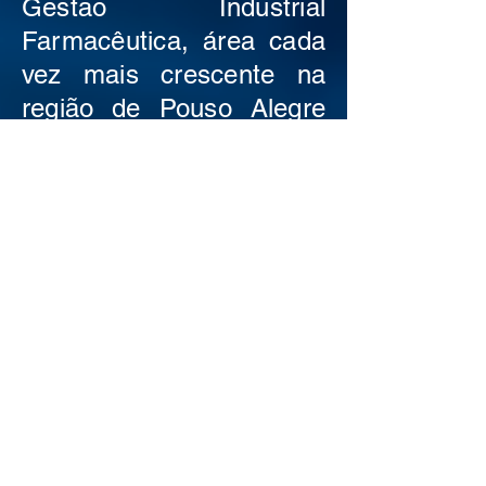
Gestão Industrial
Farmacêutica, área cada
vez mais crescente na
região de Pouso Alegre
realizado de maneira
presencial, com
professores que
conhecem a prática
industrial e podem te
ajudar efetivamente em
seu desenvolvimento,
bem como realizar
grande networking. Além
disto, ainda temos super
condições de descontos!