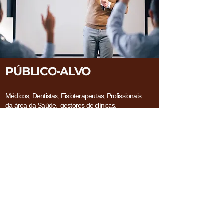
PÚBLICO-ALVO
Médicos, Dentistas, Fisioterapeutas, Profissionais
da área da Saúde, gestores de clínicas,
estudantes e
pessoas em geral que precisam
desenvolver a gestão de clínicas. O curso é
voltado para todos que querem trabalhar a
estratégia, comunicação, antedimento,
convencimento, especialmente ao paciente, bem
como entender se o negócio é rentável. Entender
o serviço ou produto, saber sua aplicação e ter
clareza é importante para se fazer aumentar as
vendas e fidelizar o cliente.
CONHECIMENTOS