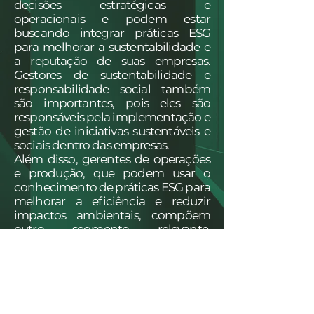
decisões estratégicas e
operacionais e podem estar
buscando integrar práticas ESG
para melhorar a sustentabilidade e
a reputação de suas empresas.
Gestores de sustentabilidade e
responsabilidade social também
são importantes, pois eles são
responsáveis pela implementação e
gestão de iniciativas sustentáveis e
sociais dentro das empresas.
Além disso, gerentes de operações
e produção, que podem usar o
conhecimento de práticas ESG para
melhorar a eficiência e reduzir
impactos ambientais, compõem
outro segmento relevante.
Profissionais de marketing e
comunicação, responsáveis pela
comunicação externa e interna
sobre os valores e práticas da
empresa, também podem se
beneficiar ao aprender como usar a