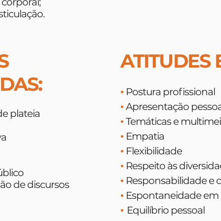
 corporal;
ticulação.
S
ATITUDES 
DAS:
Postura profissional
•
Apresentação pessoa
•
e plateia
Temáticas e multime
•
Empatia
•
va
Flexibilidade
•
Respeito às diversid
•
blico
Responsabilidade e
•
ão de discursos
Espontaneidade em 
•
Equilíbrio pessoal
•