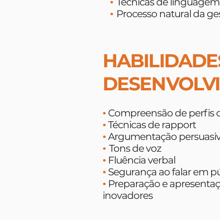
Técnicas de linguagem
•
Processo natural da ges
•
HABILIDADE
DESENVOLVI
Compreensão de perfis d
•
Técnicas de rapport
•
Argumentação persuasi
•
Tons de voz
•
Fluência verbal
•
Segurança ao falar em pú
•
Preparação e apresentaç
•
inovadores