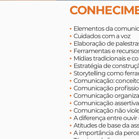
CONHECIM
Elementos da comuni
•
Cuidados com a voz
•
Elaboração de palestra
•
Ferramentas e recurso
•
Mídias tradicionais e
•
Estratégia de construç
•
Storytelling como ferr
•
Comunicação: conceito
•
Comunicação profission
•
Comunicação organiza
•
Comunicação assertiva 
•
Comunicação não viol
•
A diferença entre ouvir 
•
Atitudes de base da as
•
A importância da per
•