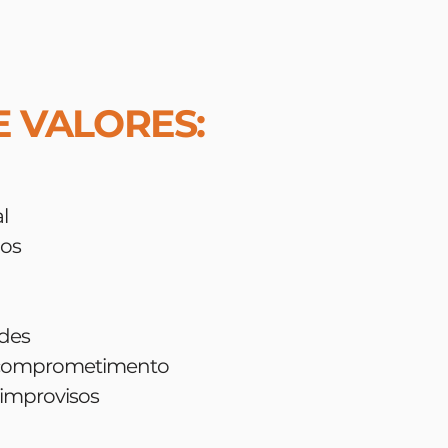
E VALORES:
l
ios
ades
 comprometimento
improvisos