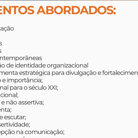
ENTOS ABORDADOS:
cação
s
s
 contemporâneas
ão de identidade organizacional
amenta estratégica para divulgação e fortalecime
 e importância;
al para o século XXI;
cional;
e não assertiva;
enta;
e escutar;
sertividade;
cepção na comunicação;